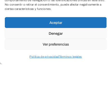
comportamiento de navegación o las identificaciones únicas en este sitio.
ENVIAR
No consentir o retirar el consentimiento, puede afectar negativamente a
ciertas características y funciones.
TeleEntradas
Aceptar
Denegar
Ver preferencias
Política de privacidad
Términos legales
Acceder a perfil personal
Inspeccionar carrito