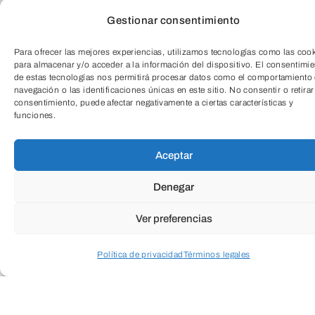
Gestionar consentimiento
Para ofrecer las mejores experiencias, utilizamos tecnologías como las coo
para almacenar y/o acceder a la información del dispositivo. El consentimi
de estas tecnologías nos permitirá procesar datos como el comportamiento
navegación o las identificaciones únicas en este sitio. No consentir o retirar
consentimiento, puede afectar negativamente a ciertas características y
funciones.
Aceptar
TeleEntradas
Cuando envíes estarás aceptando los
usos y
condiciones
Denegar
Ver preferencias
Política de privacidad
Términos legales
Acceder a perfil personal
Inspeccionar carrito