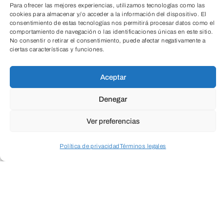
Para ofrecer las mejores experiencias, utilizamos tecnologías como las
cookies para almacenar y/o acceder a la información del dispositivo. El
consentimiento de estas tecnologías nos permitirá procesar datos como el
comportamiento de navegación o las identificaciones únicas en este sitio.
TeleEntradas
No consentir o retirar el consentimiento, puede afectar negativamente a
ciertas características y funciones.
Aceptar
¡Súmate a la campaña de recogida de
pequeños electrodomésticos!
Denegar
Ver preferencias
Del 17 de mayo al 5 de junio lleva al Aula
de Medio Ambiente ese
pequeño aparato
Política de privacidad
Términos legales
eléctrico (preferible en funcionamiento)
,
Acceder a perfil personal
Inspeccionar carrito
nos encargaremos de que llegue al
proyecto
La Circular de Lesmes
para
darles una segunda vida.