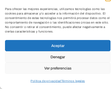
Para ofrecer las mejores experiencias, utilizamos tecnologías como las
cookies para almacenar y/o acceder a la información del dispositivo. El
consentimiento de estas tecnologías nos permitirá procesar datos como el
comportamiento de navegación o las identificaciones únicas en este sitio.
No consentir o retirar el consentimiento, puede afectar negativamente a
ciertas características y funciones.
Taller para jóvenes de Educación
TeleEntradas
Secundaria y Bachillerato de 8 h de
Aceptar
duración.
Denegar
Aprenderán técnicas para sacar el
Ver preferencias
máximo partido al tiempo de estudio,
tanto en casa como en el aula.
Política de privacidad
Términos legales
Acceder a perfil personal
Inspeccionar carrito
Trabajarán los siguientes aspecto:
planificación del tiempo de estudio, crear