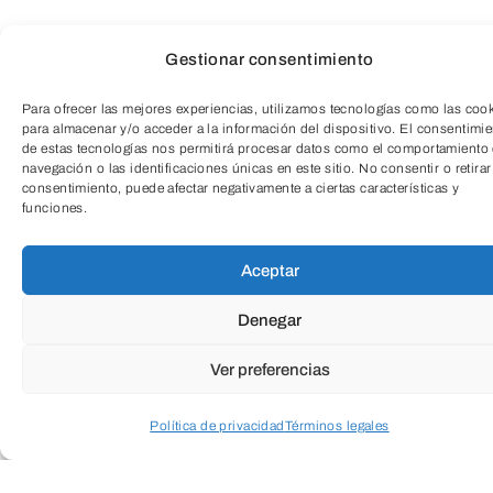
Gestionar consentimiento
El objetivo de esta actividad es
Para ofrecer las mejores experiencias, utilizamos tecnologías como las coo
concienciar a los alumnos de llevar una
para almacenar y/o acceder a la información del dispositivo. El consentimi
alimentación sana y equilibrada. Conocer
de estas tecnologías nos permitirá procesar datos como el comportamiento
navegación o las identificaciones únicas en este sitio. No consentir o retirar
diferentes alimentos y culturas culinarias.
consentimiento, puede afectar negativamente a ciertas características y
funciones.
Fomentar el compañerismo y la ayuda
TeleEntradas
entre alumnos…
Aceptar
Denegar
Los niños y niñas aprenderán a elaborar
diferentes recetas de distintos países y
Ver preferencias
de diferentes temáticas conociendo
Política de privacidad
Términos legales
alimentos nuevos a la vez que aprenden
a manejar diversos utensilios de cocina y
Acceder a perfil personal
Inspeccionar carrito