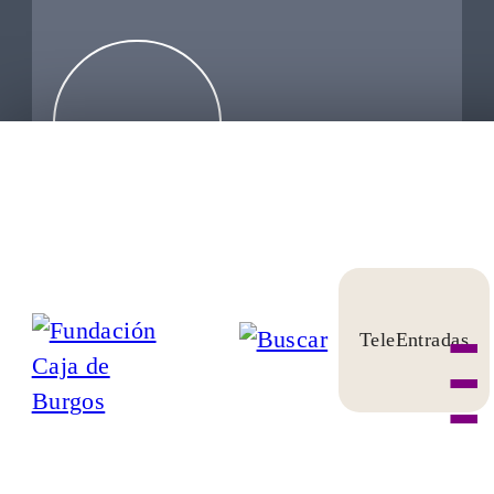
ENVIAR
TeleEntradas