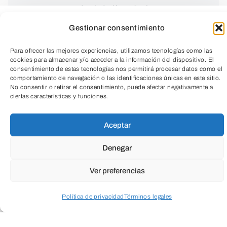
partir del día 10 de
septiembre
Gestionar consentimiento
Para ofrecer las mejores experiencias, utilizamos tecnologías como las
cookies para almacenar y/o acceder a la información del dispositivo. El
consentimiento de estas tecnologías nos permitirá procesar datos como el
comportamiento de navegación o las identificaciones únicas en este sitio.
No consentir o retirar el consentimiento, puede afectar negativamente a
ciertas características y funciones.
TeleEntradas
Aceptar
Denegar
Ver preferencias
Taller para niños y niñas de
4 a 10 años
.
Política de privacidad
Términos legales
En este
taller ambiental
, nos
Acceder a perfil personal
Inspeccionar carrito
sumergiremos en el fascinante mundo de