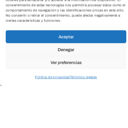
cookies para almacenar y/o acceder a la información del dispositivo. El
consentimiento de estas tecnologías nos permitirá procesar datos como el
comportamiento de navegación o las identificaciones únicas en este sitio.
No consentir o retirar el consentimiento, puede afectar negativamente a
Acompañar a niños y niñas en el
ciertas características y funciones.
descubrimiento de sus emociones y
TeleEntradas
pensamientos, entendiendo que cada
Aceptar
uno de ellos es como un “amigo por
Denegar
dentro” que nos ayuda, nos protege y nos
Ver preferencias
enseña a conocernos mejor. El taller
promueve el desarrollo de una salud
Política de privacidad
Términos legales
mental positiva, autoestima y habilidades
Acceder a perfil personal
Inspeccionar carrito
socioemocionales desde el juego, la
ternura y la creatividad.
Para niños y niñas de 4 a 8 años.