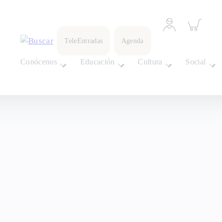
Acceder
Inspeccionar
a
carrito
perfil
TeleEntradas
Agenda
personal
Conócenos
Educación
Cultura
Social