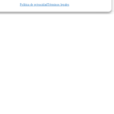
Política de privacidad
Términos legales
niñas. Con esta actividad fomentamos el
lingüístico y social a través del juego
 en los más pequeños ver el mundo a