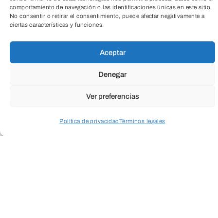
comportamiento de navegación o las identificaciones únicas en este sitio.
No consentir o retirar el consentimiento, puede afectar negativamente a
ciertas características y funciones.
TeleEntradas
Aceptar
Denegar
Ver preferencias
Política de privacidad
Términos legales
Taller para niños y niñas de
4 a 10 años
.
Acceder a perfil personal
Inspeccionar carrito
En este
taller ambiental
, nos
sumergiremos en el fascinante mundo de
la naturaleza mientras aprendemos a
través de la creatividad y el reciclaje.
Además, mediante actividades, cuentos y