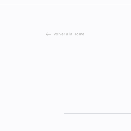
Skip
to
content
Volver a
la Home