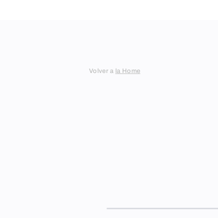
Skip
to
content
Volver a
la Home