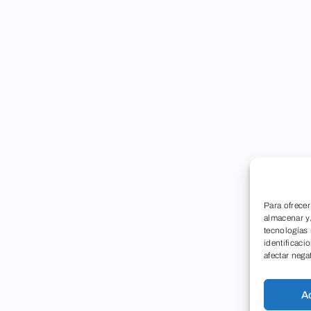
Para ofrecer
almacenar y/
tecnologías
identificaci
afectar nega
A