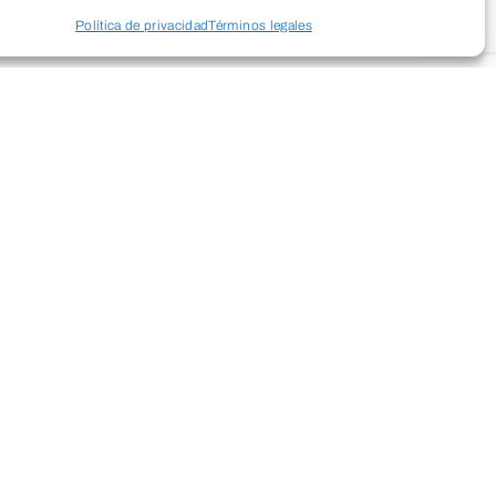
Política de privacidad
Términos legales
aparece, el mundo se vuelve un poquito
en tan rápido que parecen invisibles,
onderlas. Pequeño como una chispa de
es para beber su dulce néctar, ayudándolas
e vida.