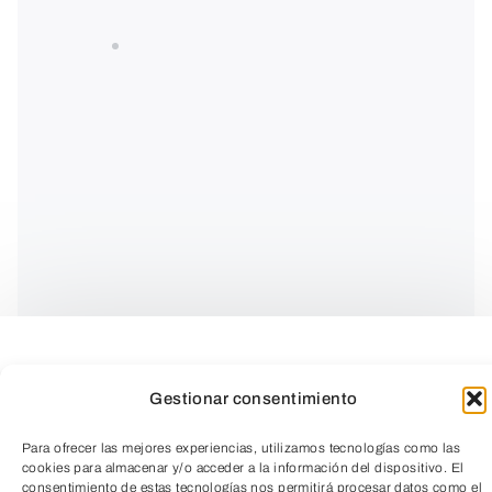
Gestionar consentimiento
¿Nunca te has preguntado cómo pintaban
Para ofrecer las mejores experiencias, utilizamos tecnologías como las
esos techos de palacios e iglesias?
cookies para almacenar y/o acceder a la información del dispositivo. El
consentimiento de estas tecnologías nos permitirá procesar datos como el