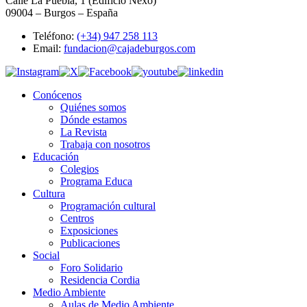
Calle La Puebla, 1 (Edificio Nexo)
09004 – Burgos – España
Teléfono:
(+34) 947 258 113
Email:
fundacion@cajadeburgos.com
Conócenos
Quiénes somos
Dónde estamos
La Revista
Trabaja con nosotros
Educación
Colegios
Programa Educa
Cultura
Programación cultural
Centros
Exposiciones
Publicaciones
Social
Foro Solidario
Residencia Cordia
Medio Ambiente
Aulas de Medio Ambiente