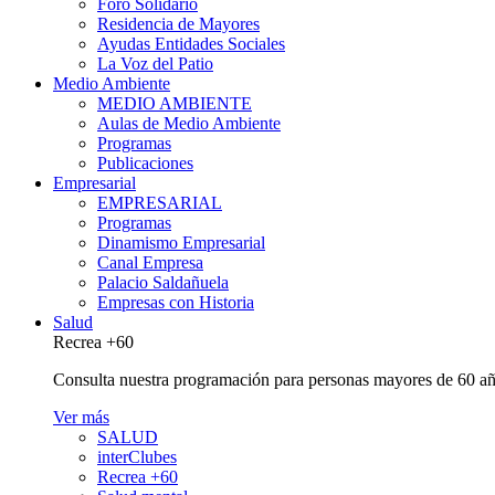
Foro Solidario
Residencia de Mayores
Ayudas Entidades Sociales
La Voz del Patio
Medio Ambiente
MEDIO AMBIENTE
Aulas de Medio Ambiente
Programas
Publicaciones
Empresarial
EMPRESARIAL
Programas
Dinamismo Empresarial
Canal Empresa
Palacio Saldañuela
Empresas con Historia
Salud
Recrea +60
Consulta nuestra programación para personas mayores de 60 añ
Ver más
SALUD
interClubes
Recrea +60