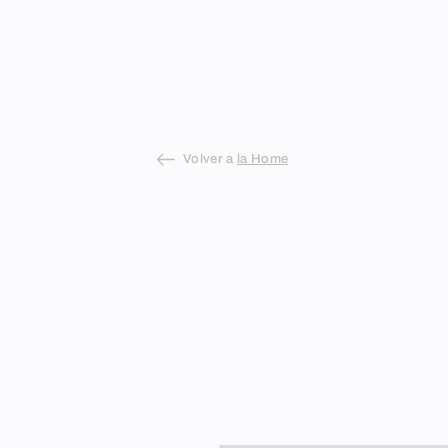
Skip
to
content
Volver a
la Home