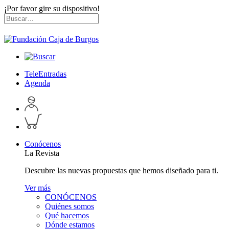
¡Por favor gire su dispositivo!
Skip
Buscar
to
por:
content
TeleEntradas
Agenda
Acceder
a
Inspeccionar
perfil
carrito
personal
Conócenos
La Revista
Descubre las nuevas propuestas que hemos diseñado para ti.
Ver más
CONÓCENOS
Quiénes somos
Qué hacemos
Dónde estamos