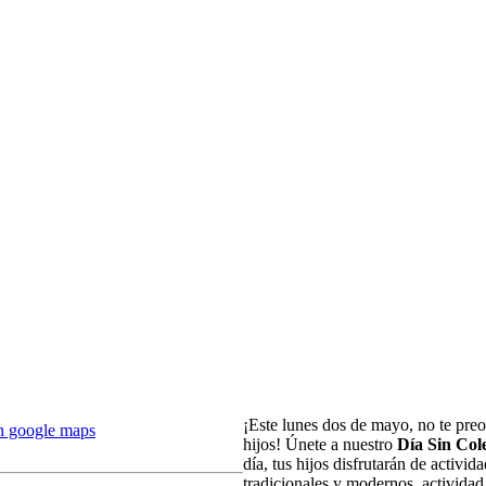
¡Este lunes dos de mayo, no te preoc
n google maps
hijos! Únete a nuestro
Día Sin Col
día, tus hijos disfrutarán de activi
tradicionales y modernos, actividad