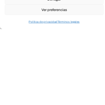
Ver preferencias
Política de privacidad
Términos legales
Acceder a perfil personal
Inspeccionar carrito