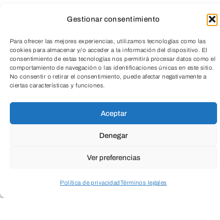
Gestionar consentimiento
Para ofrecer las mejores experiencias, utilizamos tecnologías como las
cookies para almacenar y/o acceder a la información del dispositivo. El
consentimiento de estas tecnologías nos permitirá procesar datos como el
comportamiento de navegación o las identificaciones únicas en este sitio.
¡Este verano, aprendamos a cuidar el
No consentir o retirar el consentimiento, puede afectar negativamente a
TeleEntradas
ciertas características y funciones.
planeta de forma divertida!
Aceptar
Una semana llena de actividades
Denegar
educativas y dinámicas donde
descubrirán la importancia de la energía
Ver preferencias
en nuestra sociedad y cómo hacer un uso
más eficiente de ella.
Política de privacidad
Términos legales
Acceder a perfil personal
Inspeccionar carrito
A través de juegos, experimentos y