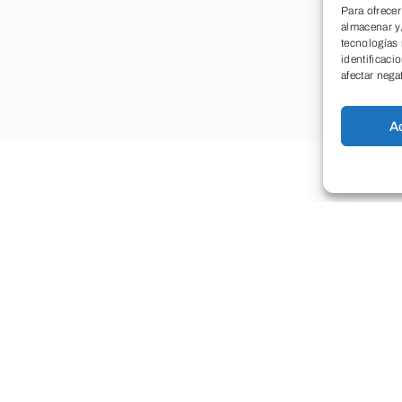
Para ofrecer
almacenar y/
tecnologías
identificaci
afectar nega
A