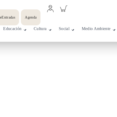
Acceder
Inspeccionar
a
carrito
perfil
leEntradas
Agenda
personal
Educación
Cultura
Social
Medio Ambiente