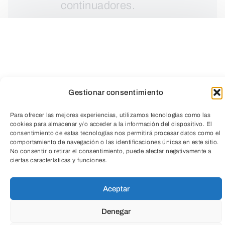
continuadores.
Gestionar consentimiento
Para ofrecer las mejores experiencias, utilizamos tecnologías como las
cookies para almacenar y/o acceder a la información del dispositivo. El
consentimiento de estas tecnologías nos permitirá procesar datos como el
comportamiento de navegación o las identificaciones únicas en este sitio.
TeleEntradas
No consentir o retirar el consentimiento, puede afectar negativamente a
ciertas características y funciones.
Aceptar
¡Verano activo en el interClub de Aranda!
Denegar
Este verano,
interClub
abre las puertas a