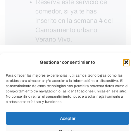
Reserva este servicio de
comedor, si ya te has
inscrito en la semana 4 del
Campamento urbano
Verano Vivo.
Para los niños y niñas que
utilicen este servicio, la
Gestionar consentimiento
recogida será en la
Residencia Cordia (Avda.
Para ofrecer las mejores experiencias, utilizamos tecnologías como las
cookies para almacenar y/o acceder a la información del dispositivo. El
Cantabria, 35), pero
consentimiento de estas tecnologías nos permitirá procesar datos como el
comportamiento de navegación o las identificaciones únicas en este sitio.
recuerda el punto de
No consentir o retirar el consentimiento, puede afectar negativamente a
ciertas características y funciones.
entrada seguirá siendo el
TeleEntradas
que hayas escogido en la
Aceptar
inscripción (zona Centro o