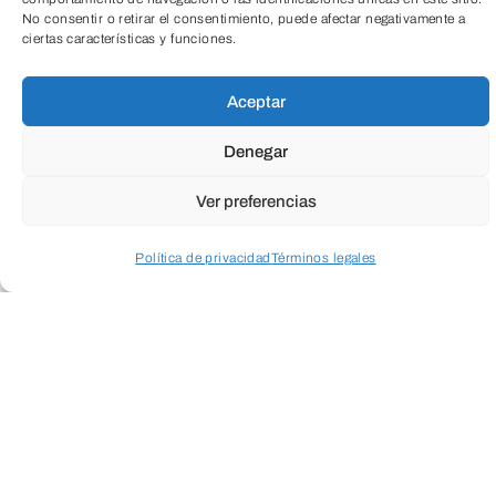
Cuando envíes estarás aceptando los
usos y
No consentir o retirar el consentimiento, puede afectar negativamente a
TeleEntradas
condiciones
ciertas características y funciones.
Aceptar
Denegar
Ver preferencias
Política de privacidad
Términos legales
Acceder a perfil personal
Inspeccionar carrito
ENVIAR