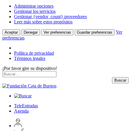
Administrar opciones
Gestionar los servicios
Gestionar {vendor_count} proveedores
Leer más sobre estos propósitos
Ver
Aceptar
Denegar
Ver preferencias
Guardar preferencias
preferencias
Política de privacidad
Términos legales
¡Por favor gire su dispositivo!
Skip
Buscar
to
por:
Buscar
content
TeleEntradas
Agenda
Acceder
a
Inspeccionar