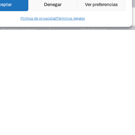
ceptar
Denegar
Ver preferencias
Política de privacidad
Términos legales
nos
Foro Solidario
Quiénes somos
Residencia
Dónde estamos
Cordia
La Revista
Trabaja con
Medio Ambiente
nosotros
Aulas de Medio
Ambiente
Programas
ión
Publicaciones
Colegios
Programa
Educa
Empresarial
Programas de
apoyo