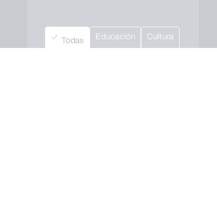
Educación
Cultura
Todas
Social
Empresarial
Salud
Medio ambiente
Cuando envíes estarás aceptando los
usos y
condiciones