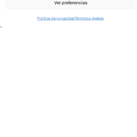
Ver preferencias
Política de privacidad
Términos legales
Cultura
Social
Empresarial
Acceder a perfil personal
Inspeccionar carrito
Salud
Medio ambiente