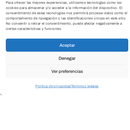
Para ofrecer las mejores experiencias, utilizamos tecnologías como las
cookies para almacenar y/o acceder a la información del dispositivo. El
consentimiento de estas tecnologías nos permitirá procesar datos como el
comportamiento de navegación o las identificaciones únicas en este sitio.
No consentir o retirar el consentimiento, puede afectar negativamente a
ciertas características y funciones.
TeleEntradas
Aceptar
Denegar
Ver preferencias
¡Transforma el verano de tus hijos en una
Política de privacidad
Términos legales
aventura artística inolvidable!
Acceder a perfil personal
Inspeccionar carrito
CAB y Cultural Cordón son un laboratorio
que ofrece a los más pequeños un
espacio donde experimentar, crear y