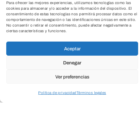
Para ofrecer las mejores experiencias, utilizamos tecnologías como las
cookies para almacenar y/o acceder a la información del dispositivo. El
consentimiento de estas tecnologías nos permitirá procesar datos como el
comportamiento de navegación o las identificaciones únicas en este sitio.
No consentir o retirar el consentimiento, puede afectar negativamente a
ciertas características y funciones.
TeleEntradas
Aceptar
Denegar
Ver preferencias
¡Transforma el verano de tus hijos en una
Política de privacidad
Términos legales
aventura artística inolvidable!
Acceder a perfil personal
Inspeccionar carrito
CAB y Cultural Cordón son un laboratorio
que ofrece a los más pequeños un
espacio donde experimentar, crear y