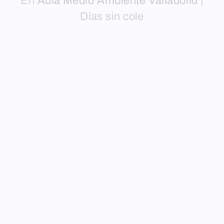
En
Aula Medio Ambiente Valladolid
|
Días sin cole