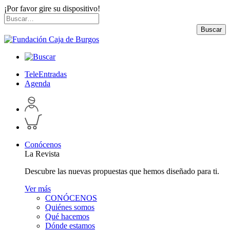
¡Por favor gire su dispositivo!
Skip
Buscar
to
por:
Buscar
content
TeleEntradas
Agenda
Acceder
a
Inspeccionar
perfil
carrito
personal
Conócenos
La Revista
Descubre las nuevas propuestas que hemos diseñado para ti.
Ver más
CONÓCENOS
Quiénes somos
Qué hacemos
Dónde estamos