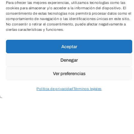
directamente en el centro.
Para ofrecer las mejores experiencias, utilizamos tecnologías como las
cookies para almacenar y/o acceder a la información del dispositivo. El
Precio socio 13€
consentimiento de estas tecnologías nos permitirá procesar datos como el
comportamiento de navegación o las identificaciones únicas en este sitio.
El precio incluye
No consentir o retirar el consentimiento, puede afectar negativamente a
ciertas características y funciones.
madrugadores y
TeleEntradas
continuadores.
Aceptar
Denegar
Ver preferencias
Política de privacidad
Términos legales
Acceder a perfil personal
Inspeccionar carrito