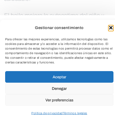
El baile mejora la autoestima del niño y
de la niña en todos los niveles, la
Gestionar consentimiento
concentración, la coordinación, la
agilidad de movimientos y la conciencia
Para ofrecer las mejores experiencias, utilizamos tecnologías como las
cookies para almacenar y/o acceder a la información del dispositivo. El
espacial. Desde Ed. Infantil a 3º EPO.
consentimiento de estas tecnologías nos permitirá procesar datos como el
comportamiento de navegación o las identificaciones únicas en este sitio.
No consentir o retirar el consentimiento, puede afectar negativamente a
ciertas características y funciones.
TeleEntradas
Aceptar
Denegar
Ver preferencias
Política de privacidad
Términos legales