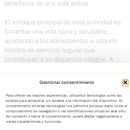
beneficios de una vida activa.
El enfoque principal de esta actividad es
fomentar una vida sana y saludable,
ayudando a los adolescentes a adquirir
hábitos de ejercicio regular que
contribuyan a su desarrollo integral. A
través de entrenamientos adecuados y
dinámicos, los participantes aprenderán a
Gestionar consentimiento
disfrutar del ejercicio, a mejorar su
condición física y a construir una
Para ofrecer las mejores experiencias, utilizamos tecnologías como las
cookies para almacenar y/o acceder a la información del dispositivo. El
mentalidad positiva hacia el deporte,
consentimiento de estas tecnologías nos permitirá procesar datos como el
comportamiento de navegación o las identificaciones únicas en este sitio.
contribuyendo a su crecimiento personal
No consentir o retirar el consentimiento, puede afectar negativamente a
ciertas características y funciones.
y bienestar general.
TeleEntradas