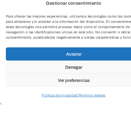
Gestionar consentimiento
mejorar su bienestar físico y emocional.
Además, se trabaja para evitar el
Para ofrecer las mejores experiencias, utilizamos tecnologías como las coo
para almacenar y/o acceder a la información del dispositivo. El consentimi
sedentarismo y la falta de motivación,
estas tecnologías nos permitirá procesar datos como el comportamiento de
navegación o las identificaciones únicas en este sitio. No consentir o retirar
incentivando a los jóvenes a establecer
TeleEntradas
consentimiento, puede afectar negativamente a ciertas características y func
metas alcanzables y a disfrutar de los
beneficios de una vida activa.
Aceptar
Denegar
El enfoque principal de esta actividad es
Ver preferencias
fomentar una vida sana y saludable,
ayudando a los adolescentes a adquirir
Política de privacidad
Términos legales
hábitos de ejercicio regular que
Acceder a perfil personal
Inspeccionar carrito
contribuyan a su desarrollo integral. A
través de entrenamientos adecuados y
dinámicos, los participantes aprenderán a