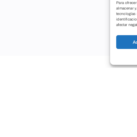
Para ofrecer
almacenar y/
tecnologías
identificaci
afectar nega
A