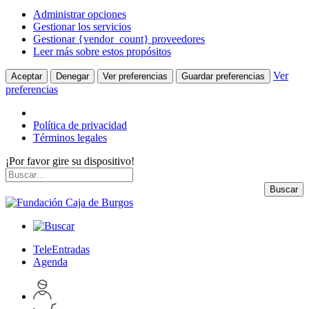
Administrar opciones
Gestionar los servicios
Gestionar {vendor_count} proveedores
Leer más sobre estos propósitos
Ver
Aceptar
Denegar
Ver preferencias
Guardar preferencias
preferencias
Política de privacidad
Términos legales
¡Por favor gire su dispositivo!
Skip
Buscar
to
por:
Buscar
content
TeleEntradas
Agenda
Acceder
a
Inspeccionar