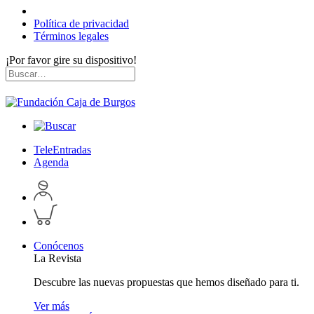
Política de privacidad
Términos legales
¡Por favor gire su dispositivo!
Skip
Buscar
to
por:
content
TeleEntradas
Agenda
Acceder
a
Inspeccionar
perfil
carrito
personal
Conócenos
La Revista
Descubre las nuevas propuestas que hemos diseñado para ti.
Ver más