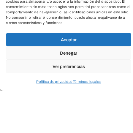
cookies para almacenar y/o acceder a la información del dispositivo. El
consentimiento de estas tecnologías nos permitirá procesar datos como el
comportamiento de navegación o las identificaciones únicas en este sitio.
No consentir o retirar el consentimiento, puede afectar negativamente a
ciertas características y funciones.
TeleEntradas
Aceptar
Denegar
Cuando envíes estarás aceptando los
usos y
Ver preferencias
condiciones
Política de privacidad
Términos legales
Acceder a perfil personal
Inspeccionar carrito