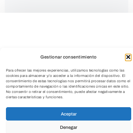
Competencia Ciudadana
Gestionar consentimiento
¿QUÉ?
Para ofrecer las mejores experiencias, utilizamos tecnologías como las
cookies para almacenar y/o acceder a la información del dispositivo. El
consentimiento de estas tecnologías nos permitirá procesar datos como el
comportamiento de navegación o las identificaciones únicas en este sitio.
Dinámicas de grupo en las que el
TeleEntradas
No consentir o retirar el consentimiento, puede afectar negativamente a
alumnado conoce las diferencias
ciertas características y funciones.
culturales de las distintas áreas del
Aceptar
mundo y entran en contacto con el
concepto de interculturalidad. En esta
Denegar