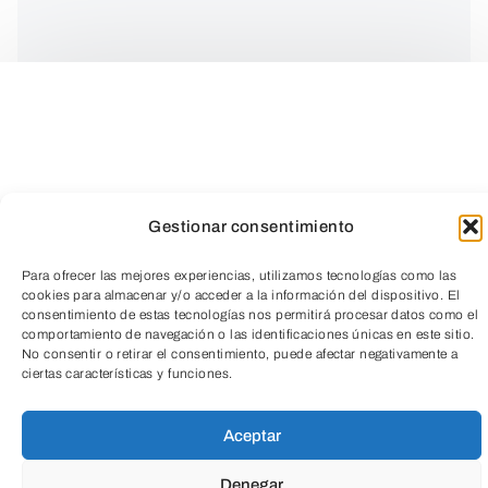
Competencia Ciudadana
Gestionar consentimiento
¿QUÉ?
Para ofrecer las mejores experiencias, utilizamos tecnologías como las
cookies para almacenar y/o acceder a la información del dispositivo. El
consentimiento de estas tecnologías nos permitirá procesar datos como el
comportamiento de navegación o las identificaciones únicas en este sitio.
Un taller impartido por profesionales
TeleEntradas
No consentir o retirar el consentimiento, puede afectar negativamente a
sanitarios que acercarán a los
ciertas características y funciones.
participantes a conceptos y técnicas
Aceptar
mezclando la parte teórica con la práctica
a través de diversas dinámicas, juegos y
Denegar