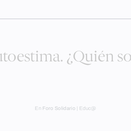
toestima. ¿Quién s
En
Foro Solidario
|
Educ@