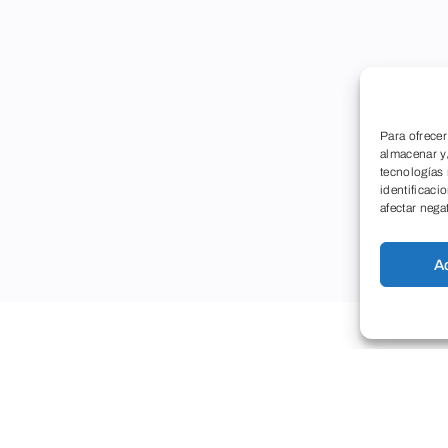
Para ofrecer
almacenar y/
tecnologías
identificaci
afectar nega
A