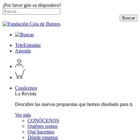
¡Por favor gire su dispositivo!
Skip
Buscar
to
por:
Buscar
content
TeleEntradas
Agenda
Acceder
a
Inspeccionar
perfil
carrito
personal
Conócenos
La Revista
Descubre las nuevas propuestas que hemos diseñado para ti.
Ver más
CONÓCENOS
Quiénes somos
Qué hacemos
Dónde estamos