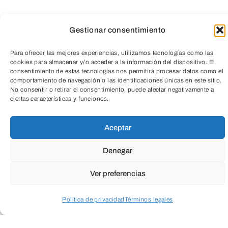
Gestionar consentimiento
Para ofrecer las mejores experiencias, utilizamos tecnologías como las
cookies para almacenar y/o acceder a la información del dispositivo. El
Competencia Personal, Social y de
consentimiento de estas tecnologías nos permitirá procesar datos como el
comportamiento de navegación o las identificaciones únicas en este sitio.
Aprender a Aprender
No consentir o retirar el consentimiento, puede afectar negativamente a
TeleEntradas
ciertas características y funciones.
¿QUÉ?
Aceptar
Denegar
Taller vivencial que combina fotografía
simbólica y herramientas de fototerapia
Ver preferencias
educativa para explorar emociones,
Política de privacidad
Términos legales
activar la imaginación y reflexionar sobre
situaciones del día a día desde una
Acceder a perfil personal
Inspeccionar carrito