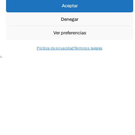
Aceptar
Denegar
Los alumnos se verán inmersos en una
Ver preferencias
historia donde cada decisión cuenta, y
solo el trabajo en equipo los podrá salvar.
Política de privacidad
Términos legales
Un misterioso juego de mesa (JUMANJI)
Acceder a perfil personal
Inspeccionar carrito
transforma la realidad en una jungla
salvaje. Leones, monos, dados mágicos y
desafíos inesperados convierten este
espectáculo en una aventura inolvidable
llena de acción y canciones.
LEER MÁS