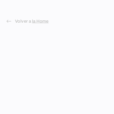
Skip
to
content
Volver a
la Home