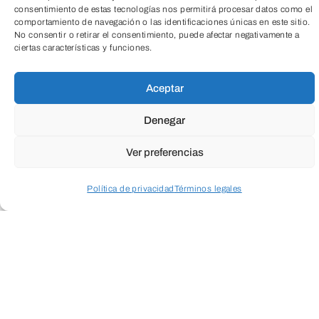
consentimiento de estas tecnologías nos permitirá procesar datos como el
comportamiento de navegación o las identificaciones únicas en este sitio.
No consentir o retirar el consentimiento, puede afectar negativamente a
ciertas características y funciones.
TeleEntradas
Aceptar
¿QUÉ?
Denegar
Visita mediada por el último ciclo del año
Ver preferencias
2025 del CAB.
Alain Urrutia
utiliza
Política de privacidad
Términos legales
referencias en la historia del arte para
Acceder a perfil personal
Inspeccionar carrito
explorar nuestra manera de mirar los
cuadros.
Virginia Rivas
hace del ruido
una experiencia sonora que se mezcla
con el color en un recorrido interactivo.
Cristóbal Hara
revisa sus comienzos