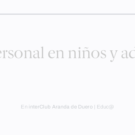
rsonal en niños y a
En
interClub Aranda de Duero
|
Educ@