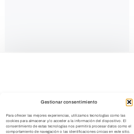
¿QUÉ ES?
Son talleres en los que se propone una
combinación de juegos, preguntas y
Gestionar consentimiento
técnicas enfocadas al conocimiento de la
alimentación saludable u mantener el
Para ofrecer las mejores experiencias, utilizamos tecnologías como las
cookies para almacenar y/o acceder a la información del dispositivo. El
organismo bien nutrido durante una de
consentimiento de estas tecnologías nos permitirá procesar datos como el
TeleEntradas
las etapas más importantes del
comportamiento de navegación o las identificaciones únicas en este sitio.