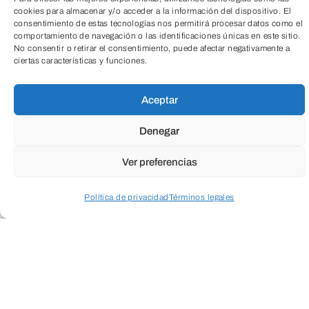
cookies para almacenar y/o acceder a la información del dispositivo. El
Alejandro, su único
consentimiento de estas tecnologías nos permitirá procesar datos como el
comportamiento de navegación o las identificaciones únicas en este sitio.
y adorado hijo: debe entrar en su
TeleEntradas
No consentir o retirar el consentimiento, puede afectar negativamente a
ciertas características y funciones.
habitación y buscar en un cajón cerrado
con un candado un
Aceptar
documento que necesita con urgencia
para la Universidad americana en la que
Denegar
estudia. Urgente
Ver preferencias
es “ya, ahora, sin perder un instante,
mamá”. Alejandro, que conoce muy bien
Política de privacidad
Términos legales
a su progenitora, le
Acceder a perfil personal
Inspeccionar carrito
advierte de que no caiga en la humana (y
especialmente maternal) tentación de
hurgar en sus
cosas aprovechando la estupenda