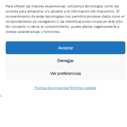
Para ofrecer las mejores experiencias, utilizamos tecnologías como las
cookies para almacenar y/o acceder a la información del dispositivo. El
consentimiento de estas tecnologías nos permitirá procesar datos como el
comportamiento de navegación o las identificaciones únicas en este sitio.
Lectura dramatizada escrita, dirigida y
No consentir o retirar el consentimiento, puede afectar negativamente a
ciertas características y funciones.
TeleEntradas
protagonizada por José Sacristán, El hijo
de la cómica rinde
Aceptar
homenaje a su gran amigo y maestro, el
Denegar
también actor dramaturgo Fernando
Fernán-Gómez. La pieza está inspirada
Ver preferencias
en el primer volumen de
El tiempo
Política de privacidad
Términos legales
amarillo
, memorias de Fernán-Gómez
que recorren su paso por la España del
Acceder a perfil personal
Inspeccionar carrito
siglo XX.
El hijo de la cómica
se centra en la etapa