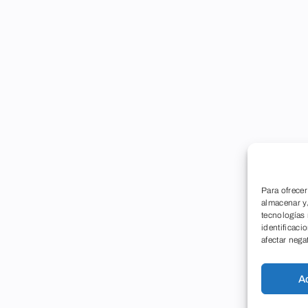
Para ofrecer
almacenar y/
tecnologías
identificaci
afectar nega
A